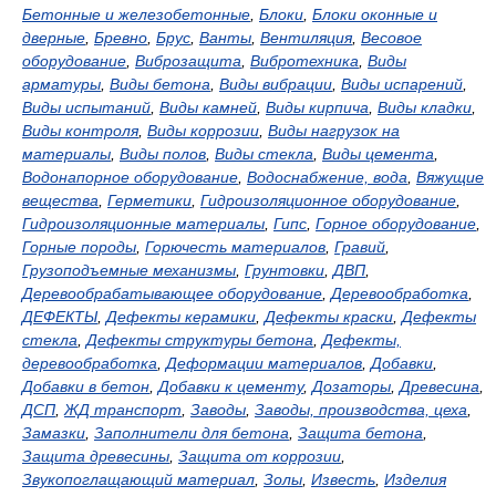
Бетонные и железобетонные
,
Блоки
,
Блоки оконные и
дверные
,
Бревно
,
Брус
,
Ванты
,
Вентиляция
,
Весовое
оборудование
,
Виброзащита
,
Вибротехника
,
Виды
арматуры
,
Виды бетона
,
Виды вибрации
,
Виды испарений
,
Виды испытаний
,
Виды камней
,
Виды кирпича
,
Виды кладки
,
Виды контроля
,
Виды коррозии
,
Виды нагрузок на
материалы
,
Виды полов
,
Виды стекла
,
Виды цемента
,
Водонапорное оборудование
,
Водоснабжение, вода
,
Вяжущие
вещества
,
Герметики
,
Гидроизоляционное оборудование
,
Гидроизоляционные материалы
,
Гипс
,
Горное оборудование
,
Горные породы
,
Горючесть материалов
,
Гравий
,
Грузоподъемные механизмы
,
Грунтовки
,
ДВП
,
Деревообрабатывающее оборудование
,
Деревообработка
,
ДЕФЕКТЫ
,
Дефекты керамики
,
Дефекты краски
,
Дефекты
стекла
,
Дефекты структуры бетона
,
Дефекты,
деревообработка
,
Деформации материалов
,
Добавки
,
Добавки в бетон
,
Добавки к цементу
,
Дозаторы
,
Древесина
,
ДСП
,
ЖД транспорт
,
Заводы
,
Заводы, производства, цеха
,
Замазки
,
Заполнители для бетона
,
Защита бетона
,
Защита древесины
,
Защита от коррозии
,
Звукопоглащающий материал
,
Золы
,
Известь
,
Изделия