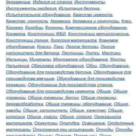
деревянные
,
Изделия из стекла
,
Инструменты
,
Инструменты геодезия
,
Испытания бетона
,
Испытательное оборудование
,
Качество цемента
,
Качество, контроль
,
Керамика
,
Керамика и огнеупоры
,
Клеи
,
Клинкер
,
Колодцы
,
Колонны
,
Компрессорное оборудование
,
Конвеера
,
Конструкции ЖБИ
,
Конструкции металлические
,
Конструкции прочие
,
Коррозия материалов
,
Крановое
оборудование
,
Краски
,
Лаки
,
Легкие бетоны
,
Легкие
наполнители для бетона
,
Лестницы
,
Лотки
,
Мастики
,
Мельницы
,
Минералы
,
Монтажное оборудование
,
Мосты
,
Напыления
,
Обжиговое оборудование
,
Обои
,
Оборудование
,
Оборудование для производства бетона
,
Оборудование для
производства вяжущие
,
Оборудование для производства
керамики
,
Оборудование для производства стекла
,
Оборудование для производства цемента
,
Общие
,
Общие
термины
,
Общие термины, бетон
,
Общие термины,
деревообработка
,
Общие термины, оборудование
,
Общие,
заводы
,
Общие, заполнители
,
Общие, качество
,
Общие,
коррозия
,
Общие, краски
,
Общие, стекло
,
Огнезащита
материалов
,
Огнеупоры
,
Опалубка
,
Освещение
,
Отделочные
материалы
,
Отклонения при испытаниях
,
Отходы
,
Отходы
производства
,
Панели
,
Паркет
,
Перемычки
,
Песок
,